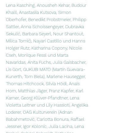
Lena Kasching, Anousheh Kehar, Budour
Khalil, Anastasiia Kutsova, Simon
Oberhofer, Benedikt Probstmeier, Philipp
Sattler, Anna Schoissengeyer, Dubravka
Sekulić, Barbara Seyerl, Nour Shantout,
Milica Tomić), Nayarí Castillo und Hanns
Holger Rutz, Katharina Copony, Nicole
Cseh, Monique Fessl und Marta
Navaridas, Anita Fuchs, Julia Gaisbacher,
Lis Gort, GUKUBI MATO (Martin Guevara-
Kunerth, Tom Biela), Marlene Hausegger,
Thomas Hitchcock, Silvia Hödl, Anaïs
Horn, Matthias Jäger, Franz Kapfer, Karl
Karner, Georg Klüver-Pfandtner, Lena
Violetta Leitner und Lily Hassioti, Angelika
Loderer, OAG Kulturverein (Adnan
Babahmetović, Carlotta Bonura, Raffael
Jessner, Igor Kolonic, Julia Lacina, Lena